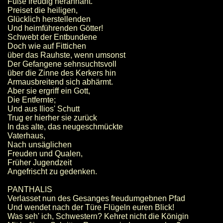
Fuße freudig herannaht.
Preiset die heiligen,
Glücklich herstellenden
Und heimführenden Götter!
Schwebt der Entbundene
Doch wie auf Fittichen
über das Rauhste, wenn umsonst
Der Gefangene sehnsuchtsvoll
über die Zinne des Kerkers hin
Armausbreitend sich abhärmt.
Aber sie ergriff ein Gott,
Die Entfernte;
Und aus Ilios' Schutt
Trug er hierher sie zurück
In das alte, das neugeschmückte
Vaterhaus,
Nach unsäglichen
Freuden und Qualen,
Früher Jugendzeit
Angefrischt zu gedenken.
PANTHALIS
Verlasset nun des Gesanges freudumgebnen Pfad
Und wendet nach der Türe Flügeln euren Blick!
Was seh' ich, Schwestern? Kehret nicht die Königin