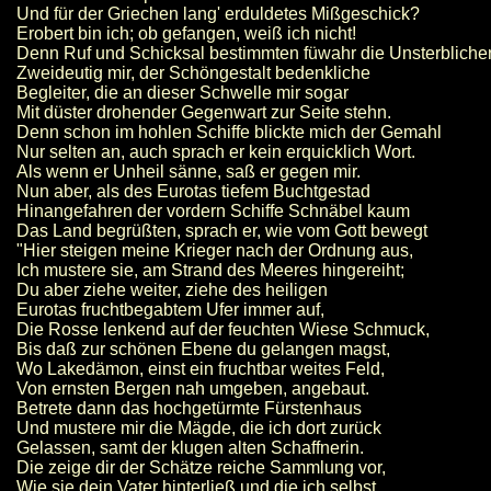
Und für der Griechen lang' erduldetes Mißgeschick?
Erobert bin ich; ob gefangen, weiß ich nicht!
Denn Ruf und Schicksal bestimmten füwahr die Unsterbliche
Zweideutig mir, der Schöngestalt bedenkliche
Begleiter, die an dieser Schwelle mir sogar
Mit düster drohender Gegenwart zur Seite stehn.
Denn schon im hohlen Schiffe blickte mich der Gemahl
Nur selten an, auch sprach er kein erquicklich Wort.
Als wenn er Unheil sänne, saß er gegen mir.
Nun aber, als des Eurotas tiefem Buchtgestad
Hinangefahren der vordern Schiffe Schnäbel kaum
Das Land begrüßten, sprach er, wie vom Gott bewegt
"Hier steigen meine Krieger nach der Ordnung aus,
Ich mustere sie, am Strand des Meeres hingereiht;
Du aber ziehe weiter, ziehe des heiligen
Eurotas fruchtbegabtem Ufer immer auf,
Die Rosse lenkend auf der feuchten Wiese Schmuck,
Bis daß zur schönen Ebene du gelangen magst,
Wo Lakedämon, einst ein fruchtbar weites Feld,
Von ernsten Bergen nah umgeben, angebaut.
Betrete dann das hochgetürmte Fürstenhaus
Und mustere mir die Mägde, die ich dort zurück
Gelassen, samt der klugen alten Schaffnerin.
Die zeige dir der Schätze reiche Sammlung vor,
Wie sie dein Vater hinterließ und die ich selbst