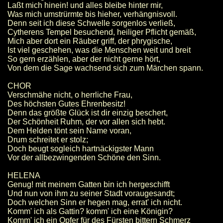
Laßt mich hinein! und alles bleibe hinter mir,
Was mich umstrürmte bis hieher, verhängnisvoll.
Denn seit ich diese Schwelle sorgenlos verließ,
Cytherens Tempel besuchend, heiliger Pflicht gemäß,
Mich aber dort ein Räuber griff, der phrygische,
Ist viel geschehen, was die Menschen weit und breit
So gern erzählen, aber der nicht gerne hört,
Von dem die Sage wachsend sich zum Märchen spann.
CHOR
Verschmähe nicht, o herrliche Frau,
Des höchsten Gutes Ehrenbesitz!
Denn das größte Glück ist dir einzig beschert,
Der Schönheit Ruhm, der vor allen sich hebt.
Dem Helden tönt sein Name voran,
Drum schreitet er stolz;
Doch beugt sogleich hartnäckigster Mann
Vor der allbezwingenden Schöne den Sinn.
HELENA
Genug! mit meinem Gatten bin ich hergeschifft
Und nun von ihm zu seiner Stadt voraugesandt;
Doch welchen Sinn er hegen mag, errat' ich nicht.
Komm' ich als Gattin? komm' ich eine Königin?
Komm' ich ein Opfer für des Fürsten bittern Schmerz