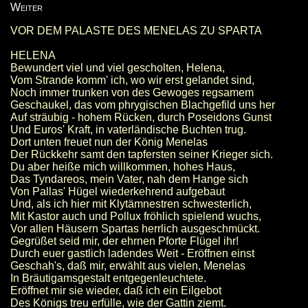
Weiter
VOR DEM PALASTE DES MENELAS ZU SPARTA
HELENA
Bewundert viel und viel gescholten, Helena,
Vom Strande komm' ich, wo wir erst gelandet sind,
Noch immer trunken von des Gewoges regsamem
Geschaukel, das vom phrygischen Blachgefild uns her
Auf sträubig - hohem Rücken, durch Poseidons Gunst
Und Euros' Kraft, in vaterländische Buchten trug.
Dort unten freuet nun der König Menelas
Der Rückkehr samt den tapfersten seiner Krieger sich.
Du aber heiße mich willkommen, hohes Haus,
Das Tyndareos, mein Vater, nah dem Hange sich
Von Pallas' Hügel wiederkehrend aufgebaut
Und, als ich hier mit Klytämnestren schwesterlich,
Mit Kastor auch und Pollux fröhlich spielend wuchs,
Vor allen Häusern Spartas herrlich ausgeschmückt.
Gegrüßet seid mir, der ehrnen Pforte Flügel ihr!
Durch euer gastlich ladendes Weit - Eröffnen einst
Geschah's, daß mir, erwählt aus vielen, Menelas
In Bräutigamsgestalt entgegenleuchtete.
Eröffnet mir sie wieder, daß ich ein Eilgebot
Des Königs treu erfülle, wie der Gattin ziemt.