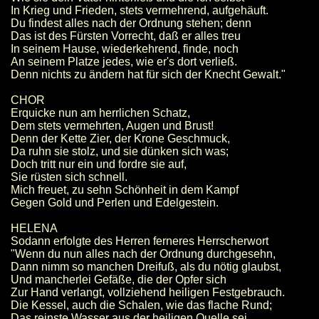
In Krieg und Frieden, stets vermehrend, aufgehäuft.
Du findest alles nach der Ordnung stehen; denn
Das ist des Fürsten Vorrecht, daß er alles treu
In seinem Hause, wiederkehrend, finde, noch
An seinem Platze jedes, wie er's dort verließ.
Denn nichts zu ändern hat für sich der Knecht Gewalt."
CHOR
Erquicke nun am herrlichen Schatz,
Dem stets vermehrten, Augen und Brust!
Denn der Kette Zier, der Krone Geschmuck,
Da ruhn sie stolz, und sie dünken sich was;
Doch tritt nur ein und fordre sie auf,
Sie rüsten sich schnell.
Mich freuet, zu sehn Schönheit in dem Kampf
Gegen Gold und Perlen und Edelgestein.
HELENA
Sodann erfolgte des Herren ferneres Herrscherwort
"Wenn du nun alles nach der Ordnung durchgesehn,
Dann nimm so manchen Dreifuß, als du nötig glaubst,
Und mancherlei Gefäße, die der Opfer sich
Zur Hand verlangt, vollziehend heiligen Festgebrauch.
Die Kessel, auch die Schalen, wie das flache Rund;
Das reinste Wasser aus der heiligen Quelle sei