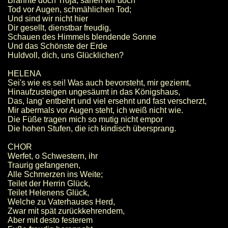
Brannte doch Troja, sahen wir doch
Tod vor Augen, schmählichen Tod;
Und sind wir nicht hier
Dir gesellt, dienstbar freudig,
Schauen des Himmels blendende Sonne
Und das Schönste der Erde
Huldvoll, dich, uns Glücklichen?
HELENA
Sei's wie es sei! Was auch bevorsteht, mir geziemt,
Hinaufzusteigen ungesäumt in das Königshaus,
Das, lang' entbehrt und viel ersehnt und fast verscherzt,
Mir abermals vor Augen steht, ich weiß nicht wie.
Die Füße tragen mich so mutig nicht empor
Die hohen Stufen, die ich kindisch übersprang.
CHOR
Werfet, o Schwestern, ihr
Traurig gefangenen,
Alle Schmerzen ins Weite;
Teilet der Herrin Glück,
Teilet Helenens Glück,
Welche zu Vaterhauses Herd,
Zwar mit spät zurückkehrendem,
Aber mit desto festerem