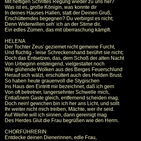
Mit heftigen Schrittes Regung wieder zu uns her?
Was ist es, große Königin, was konnte dir
In deines Hauses Hallen, statt der Deinen Gruß,
Erschütterndes begegnen? Du verbirgst es nicht;
Denn Widerwillen seh' ich an der Stirne dir,
Ein edles Zürnen, das mit überraschung kämpft.
HELENA
Der Tochter Zeus' geziemet nicht gemeine Furcht,
Und flüchtig - leise Schreckenshand berührt sie nicht;
Doch das Entsetzen, das, dem Schoß der alten Nacht
Von Urbeginn entsteigend, vielgestaltet noch
Wie glühende Wolken aus des Berges Feuerschlund
Herauf sich wälzt, erschüttert auch des Helden Brust.
So haben heute grauenvoll die Stygischen
Ins Haus den Eintritt mir bezeichnet, daß ich gern
Von oft betretner, langersehnter Schwelle mich,
Entlaßnem Gaste gleich, entfernend scheiden mag.
Doch nein! gewichen bin ich her ans Licht, und sollt
Ihr weiter nicht mich treiben, Mächte, wer ihr seid.
Auf Weihe will ich sinnen, dann gereinigt mag
Des Herdes Glut die Frau begrüßen wie den Herrn.
CHORFÜHRERIN
Entdecke deinen Dienerinnen, edle Frau,